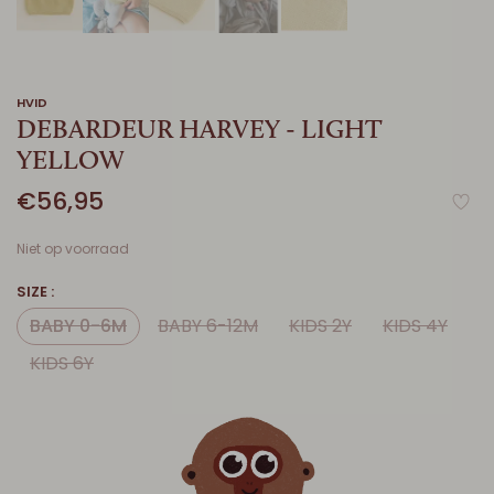
HVID
DEBARDEUR HARVEY - LIGHT
YELLOW
€56,95
Niet op voorraad
SIZE :
BABY 0-6M
BABY 6-12M
KIDS 2Y
KIDS 4Y
KIDS 6Y