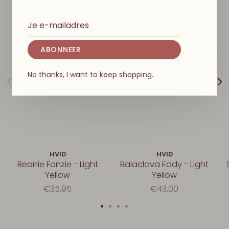
ABONNEER
No thanks, I want to keep shopping.
HVID
HVID
Beanie Fonzie - Light
Balaclava Eddy - Light
Yellow
Yellow
€35,95
€43,00