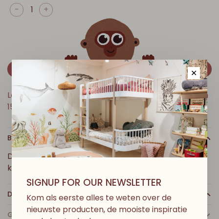
-
+
VOEG TOE AAN WINKELMANDJE
✕
Levertijd: 2-5 werkdagen // Gratis verzending boven
150 € in België
BESCHRIJVING
Dekbedovertrek met handgeborduurde
kruismotieven en striksluiting.
SIGNUP FOR OUR NEWSLETTER
DETAILS
Kom als eerste alles te weten over de
nieuwste producten, de mooiste inspiratie
GECERTIFICEERD GOTS