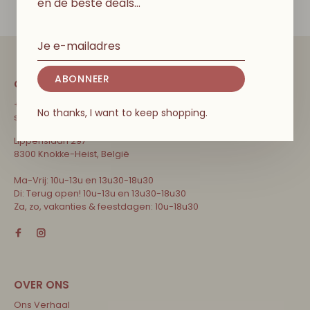
en de beste deals…
ABONNEER
CONTACT
+32 471 31 52 68
No thanks, I want to keep shopping.
shop@couleurlocalekids.eu
Lippenslaan 297
8300 Knokke-Heist, België
Ma-Vrij: 10u-13u en 13u30-18u30
Di: Terug open! 10u-13u en 13u30-18u30
Za, zo, vakanties & feestdagen: 10u-18u30
Ons Verhaal