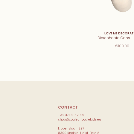
LOVE ME DECORAT
Dierenhoofd Gans - 
€109,00
CONTACT
+32 471 31 52 68
shop@couleurlocalekids.eu
Lippenslaan 297
8300 Knokke-Heist, België