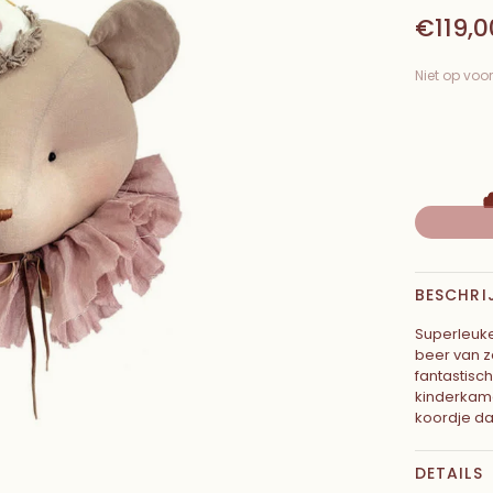
€119,0
Niet op voo
BESCHRI
Superleuk
beer van za
fantastisc
kinderkame
koordje da
DETAILS