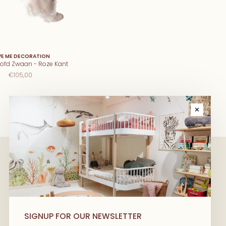
VE ME DECORATION
ofd Zwaan - Roze Kant
€105,00
✕
We have wonderful stories to share
with you! Kom als eerste alles te
SIGNUP FOR OUR NEWSLETTER
weten over de nieuwste producten, de