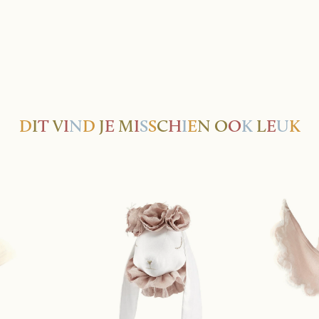
D
I
T
V
I
N
D
J
E
M
I
S
S
C
H
I
E
N
O
O
K
L
E
U
K