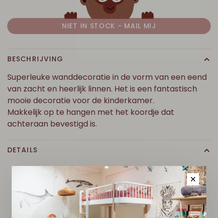
NIET IN STOCK - MAIL MIJ
BESCHRIJVING
Superleuke wanddecoratie in de vorm van een eend
van zacht en heerlijk linnen. Het is een fantastisch
mooie decoratie voor de kinderkamer.
Makkelijk op te hangen met het koordje dat
achteraan bevestigd is.
DETAILS
✕
D
I
T
V
I
N
D
J
E
M
I
S
S
C
H
I
E
N
O
O
K
L
E
U
K