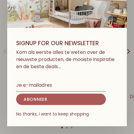
SIGNUP FOR OUR NEWSLETTER
Kom als eerste alles te weten over de
nieuwste producten, de mooiste inspiratie
en de beste deals…
LOVE ME DECORATION
LOVE ME DECORATION
Dierenhoofd Gans -
Dierenhoofd Circus
D
ABONNEER
Gilbert
Olifant - Gele Hoed
€105,00
€109,00
No thanks, I want to keep shopping.