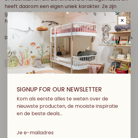
heeft daarom een eigen uniek karakter. Ze zijn
gemakkelijk aan de muur te bevestigen met het
haakje achteraan.
✕
DETAILS
Greenable
SIGNUP FOR OUR NEWSLETTER
D
I
T
V
I
N
D
J
E
M
I
S
S
C
H
I
E
N
O
O
K
L
E
U
K
Kom als eerste alles te weten over de
nieuwste producten, de mooiste inspiratie
en de beste deals…