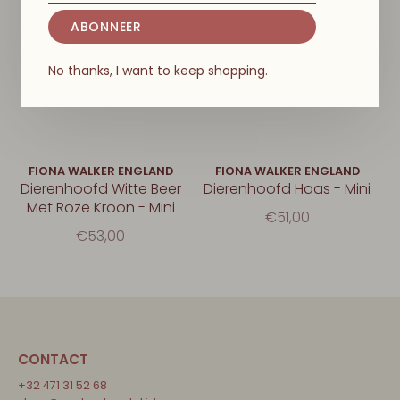
ABONNEER
No thanks, I want to keep shopping.
FIONA WALKER ENGLAND
FIONA WALKER ENGLAND
Dierenhoofd Witte Beer
Dierenhoofd Haas - Mini
Met Roze Kroon - Mini
€51,00
€53,00
CONTACT
+32 471 31 52 68