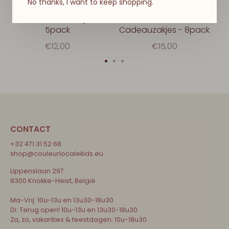
No thanks, I want to keep shopping.
MERI MERI
MERI MERI
Dinosaurus Kaarsjes -
Dinosaurus
5pack
Cadeauzakjes - 8pack
€12,00
€15,00
CONTACT
+32 471 31 52 68
shop@couleurlocalekids.eu
Lippenslaan 297
8300 Knokke-Heist, België
Ma-Vrij: 10u-13u en 13u30-18u30
Di: Terug open! 10u-13u en 13u30-18u30
Za, zo, vakanties & feestdagen: 10u-18u30