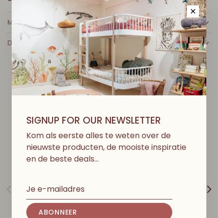
✕
MEER INFO
DETAILS
D
I
T
V
I
N
D
J
E
M
I
S
S
C
H
I
E
N
O
O
K
L
E
U
K
SIGNUP FOR OUR NEWSLETTER
Kom als eerste alles te weten over de
nieuwste producten, de mooiste inspiratie
en de beste deals…
ABONNEER