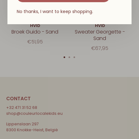
No thanks, I want to keep shopping.
HVID
HVID
Broek Guido - Sand
Sweater Georgette -
Sand
€51,95
€67,95
CONTACT
+32 471 31 52 68
shop@couleurlocalekids.eu
Lippenslaan 297
8300 Knokke-Heist, België