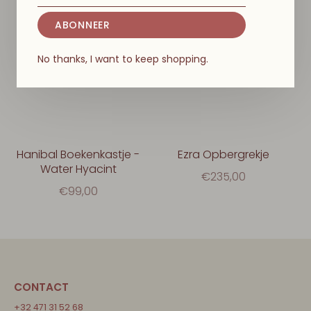
ABONNEER
No thanks, I want to keep shopping.
Hanibal Boekenkastje -
Ezra Opbergrekje
Water Hyacint
€235,00
€99,00
CONTACT
+32 471 31 52 68