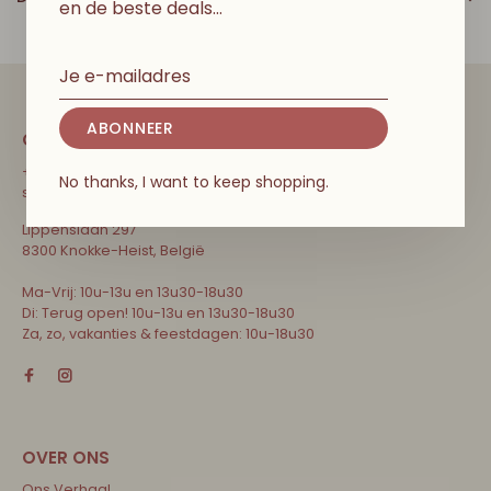
en de beste deals…
ABONNEER
CONTACT
+32 471 31 52 68
No thanks, I want to keep shopping.
shop@couleurlocalekids.eu
Lippenslaan 297
8300 Knokke-Heist, België
Ma-Vrij: 10u-13u en 13u30-18u30
Di: Terug open! 10u-13u en 13u30-18u30
Za, zo, vakanties & feestdagen: 10u-18u30
Ons Verhaal