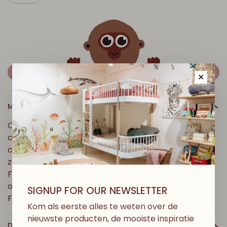
NIET IN STOCK - MAIL MIJ
✕
MEER INFO
Collégien staat voor Frans vakmanschap en ultiem
comfort. De iconische slofjes met antislipzool
combineren stijl en functionaliteit, gemaakt van
zachte, ademende materialen en geproduceerd in
Frankrijk. Tijdloos, duurzaam en geliefd door jong en
oud – Collégien brengt comfort met een vleugje
SIGNUP FOR OUR NEWSLETTER
Franse elegantie.
Kom als eerste alles te weten over de
nieuwste producten, de mooiste inspiratie
DETAILS