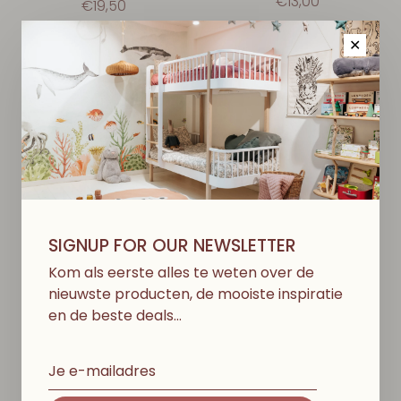
€13,00
€19,50
✕
SIGNUP FOR OUR NEWSLETTER
Kom als eerste alles te weten over de
nieuwste producten, de mooiste inspiratie
en de beste deals…
COLLÉGIEN
COLLÉGIEN
Maud - Hoge Sokken -
Maud - Hoge Sokken -
Bleu Cendré
Raisin Rose