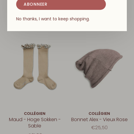
€21,00
ABONNEER
€21,00
No thanks, I want to keep shopping.
COLLÉGIEN
COLLÉGIEN
Maud - Hoge Sokken -
Bonnet Alex - Vieux Rose
Sable
€25,50