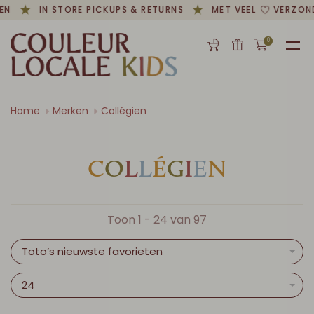
N
IN STORE PICKUPS & RETURNS
MET VEEL
VERZOND
0
Home
Merken
Collégien
C
O
L
L
É
G
I
E
N
Toon 1 - 24 van 97
Toto’s nieuwste favorieten
24