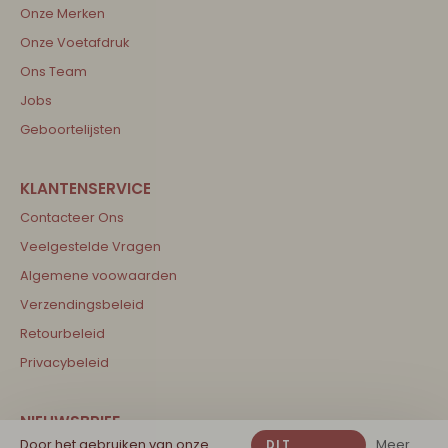
Onze Merken
Onze Voetafdruk
Ons Team
Jobs
Geboortelijsten
Contacteer Ons
Veelgestelde Vragen
Algemene voowaarden
Verzendingsbeleid
Retourbeleid
Privacybeleid
Door het gebruiken van onze
Meer
DIT