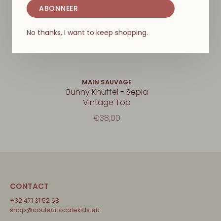
ABONNEER
No thanks, I want to keep shopping.
MAIN SAUVAGE
Bunny Knuffel - Sepia
Vintage Top
€38,00
CONTACT
+32 471 31 52 68
shop@couleurlocalekids.eu