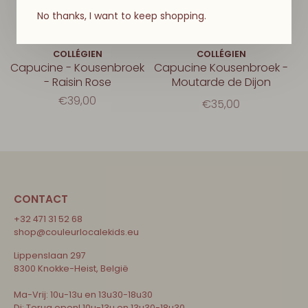
No thanks, I want to keep shopping.
COLLÉGIEN
COLLÉGIEN
Capucine - Kousenbroek
Capucine Kousenbroek -
- Raisin Rose
Moutarde de Dijon
€39,00
€35,00
CONTACT
+32 471 31 52 68
shop@couleurlocalekids.eu
Lippenslaan 297
8300 Knokke-Heist, België
Ma-Vrij: 10u-13u en 13u30-18u30
Di: Terug open! 10u-13u en 13u30-18u30