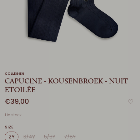
COLLÉGIEN
CAPUCINE - KOUSENBROEK - NUIT
ETOILÉE
€39,00
1 in stock
SIZE :
2Y
3/4Y
5/6Y
7/8Y