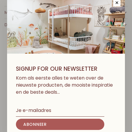
✕
MEER INFO
DETAILS
D
I
T
V
I
N
D
J
E
M
I
S
S
C
H
I
E
N
O
O
K
L
E
U
K
SIGNUP FOR OUR NEWSLETTER
Kom als eerste alles te weten over de
nieuwste producten, de mooiste inspiratie
en de beste deals…
ABONNEER