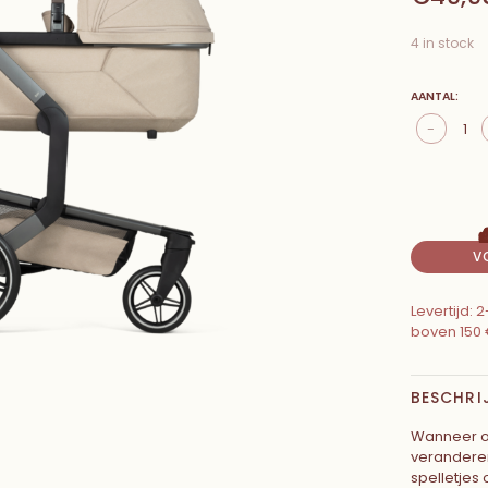
4 in stock
AANTAL:
-
V
Levertijd:
boven 150 
BESCHRI
Wanneer o
veranderen
spelletjes