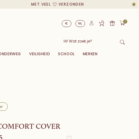
MET VEEL
VERZONDEN
0
€
NL
ONDERWEG
VEILIGHEID
SCHOOL
MERKEN
er
 COMFORT COVER
5