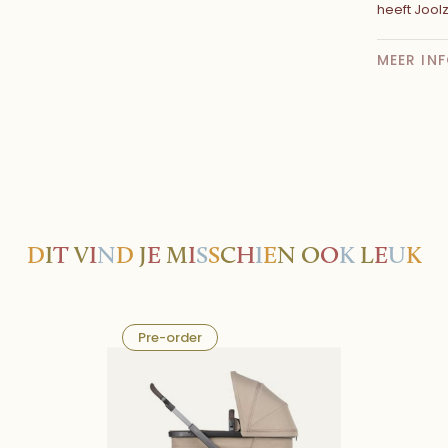
heeft Jool
MEER IN
D
I
T
V
I
N
D
J
E
M
I
S
S
C
H
I
E
N
O
O
K
L
E
U
K
Pre-order