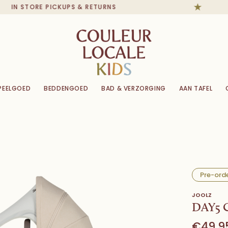
IN STORE PICKUPS & RETURNS
PEELGOED
BEDDENGOED
BAD & VERZORGING
AAN TAFEL
Pre-ord
JOOLZ
DAY5
€49,9