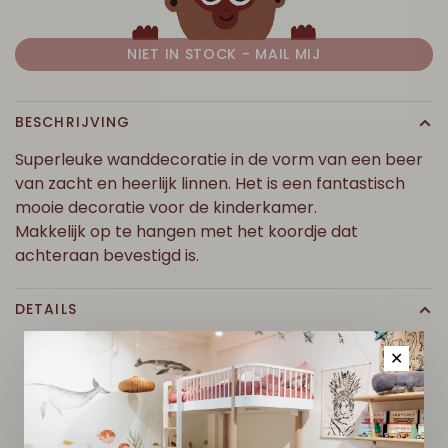
NIET IN STOCK - MAIL MIJ
BESCHRIJVING
Superleuke wanddecoratie in de vorm van een beer
van zacht en heerlijk linnen. Het is een fantastisch
mooie decoratie voor de kinderkamer.
Makkelijk op te hangen met het koordje dat
achteraan bevestigd is.
DETAILS
✕
D
I
T
V
I
N
D
J
E
M
I
S
S
C
H
I
E
N
O
O
K
L
E
U
K